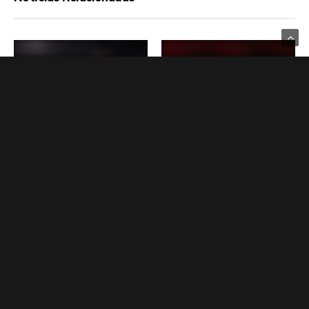
GAMES
GAMES
Marvel’s Spider-Man 2 recebe
Futuro da Arkane Lyon ainda é
novos trajes, incluindo o de
incerto, colocando Marvel’s
Um Novo Dia
Blade em risco