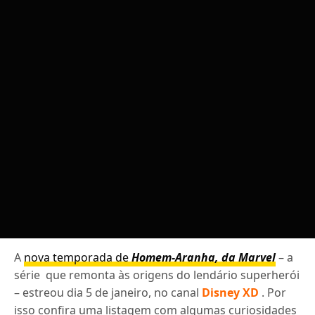
A
nova temporada de
Homem-Aranha, da Marvel
– a
série que remonta às origens do lendário superherói
– estreou dia 5 de janeiro, no canal
Disney XD
. Por
isso confira uma listagem com algumas curiosidades