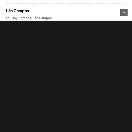
Léo Campos
You soy Campos, Léo Campos!
Compartilhe Isso
ARTIGO ANTERIOR
WB Games e IO Interactive anunciam Hitman HD Enhanced
Collection
PRÓXIMO ARTIGO
Universal TV estreia a animação Shaun, O Carneiro: O Filme
COMENTÁRIOS
(0)