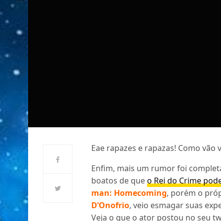
Eae rapazes e rapazas! Como vão 
Enfim, mais um rumor foi complet
boatos de que
o Rei do Crime pod
man: Homecoming
, porém o próp
D’Onofrio
, veio esmagar suas exp
Veja o que o ator postou no seu tw