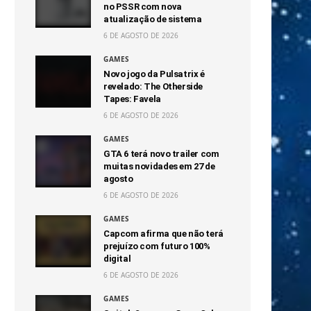
no PSSR com nova
atualização de sistema
6 DE AGOSTO DE 2026
GAMES
Novo jogo da Pulsatrix é
revelado: The Otherside
Tapes: Favela
6 DE AGOSTO DE 2026
GAMES
GTA 6 terá novo trailer com
muitas novidades em 27 de
agosto
6 DE AGOSTO DE 2026
GAMES
Capcom afirma que não terá
prejuízo com futuro 100%
digital
6 DE AGOSTO DE 2026
GAMES