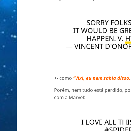
SORRY FOLKS
IT WOULD BE GRE
HAPPEN. V.
H
— VINCENT D'ONO
+- como
“Vixi, eu nem sabia disso.
Porém, nem tudo está perdido, po
com a Marvel:
I LOVE ALL T
#SPID