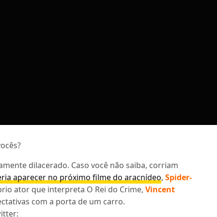
vocês?
amente dilacerado. Caso você não saiba, corriam
eria aparecer no próximo filme do aracnídeo
,
Spider-
rio ator que interpreta O Rei do Crime,
Vincent
ectativas com a porta de um carro.
itter: