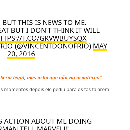
 BUT THIS IS NEWS TO ME.
AT BUT I DON'T THINK IT WILL
TTPS://T.CO/GRVWBUYSQX
FRIO (@VINCENTDONOFRIO)
MAY
20, 2016
 Seria legal, mas acho que não vai acontecer.”
is momentos depois ele pediu para os fãs falarem
HIS ACTION ABOUT ME DOING
ERMAN
TELL MARVEL!!!