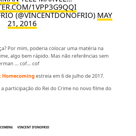
TTER.COM/1VPP3G9QQI
FRIO (@VINCENTDONOFRIO)
MAY
21, 2016
ça? Por mim, poderia colocar uma matéria na
ime, algo bem rápido. Mas não referências sem
erman … cof… cof
: Homecoming
estreia em 6 de julho de 2017.
 a participação do Rei do Crime no novo filme do
ECOMING
VINCENT D’ONOFRIO