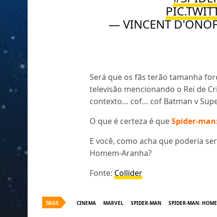
PIC.TWI
— VINCENT D'ONO
Será que os fãs terão tamanha for
televisão mencionando o Rei de Cr
contexto… cof… cof Batman v Sup
O que é certeza é que
Spider-man
E você, como acha que poderia ser
Homem-Aranha?
Fonte:
Collider
TAGS
CINEMA
MARVEL
SPIDER-MAN
SPIDER-MAN: HOM