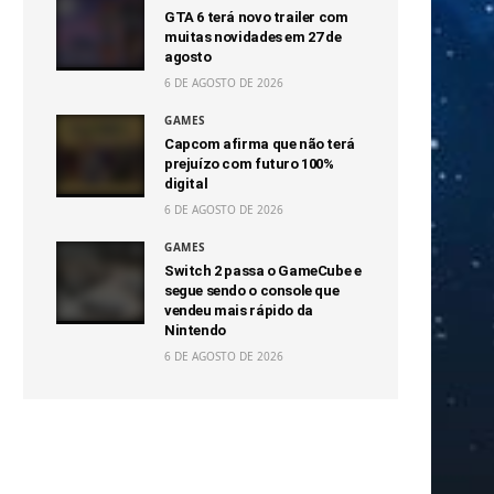
GTA 6 terá novo trailer com
muitas novidades em 27 de
agosto
6 DE AGOSTO DE 2026
GAMES
Capcom afirma que não terá
prejuízo com futuro 100%
digital
6 DE AGOSTO DE 2026
GAMES
Switch 2 passa o GameCube e
segue sendo o console que
vendeu mais rápido da
Nintendo
6 DE AGOSTO DE 2026