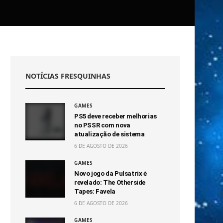
NOTÍCIAS FRESQUINHAS
GAMES
PS5 deve receber melhorias
no PSSR com nova
atualização de sistema
6 DE AGOSTO DE 2026
GAMES
Novo jogo da Pulsatrix é
revelado: The Otherside
Tapes: Favela
6 DE AGOSTO DE 2026
GAMES