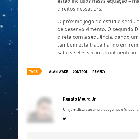
estão inclusos nessa equação – ma
direitos dessas IPs.
O próximo jogo do estúdio será Co
de desenvolvimento. O segundo DL
direta com a sequência, dando uma
também está trabalhando em rema
sabe se eles serão oficialmente i
TAGS
ALAN WAKE
CONTROL
REMEDY
Renato Moura Jr.
Um jornalista que ama videogames e futebol a