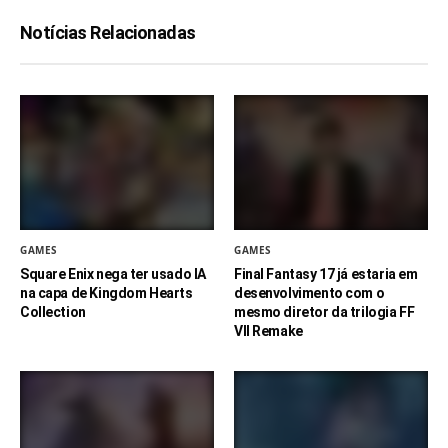
Notícias Relacionadas
GAMES
GAMES
Square Enix nega ter usado IA
Final Fantasy 17 já estaria em
na capa de Kingdom Hearts
desenvolvimento com o
Collection
mesmo diretor da trilogia FF
VII Remake