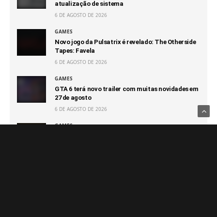
atualização de sistema
6 DE AGOSTO DE 2026
GAMES
Novo jogo da Pulsatrix é revelado: The Otherside
Tapes: Favela
6 DE AGOSTO DE 2026
GAMES
GTA 6 terá novo trailer com muitas novidades em
27 de agosto
6 DE AGOSTO DE 2026
GAMES
Capcom afirma que não terá prejuízo com futuro
100% digital
6 DE AGOSTO DE 2026
GAMES
Switch 2 passa o GameCube e segue sendo o
console que vendeu mais rápido da Nintendo
6 DE AGOSTO DE 2026