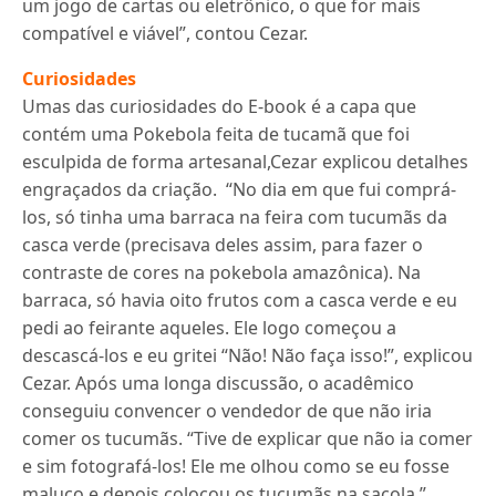
um jogo de cartas ou eletrônico, o que for mais
compatível e viável”, contou Cezar.
Curiosidades
Umas das curiosidades do E-book é a capa que
contém uma Pokebola feita de tucamã que foi
esculpida de forma artesanal,Cezar explicou detalhes
engraçados da criação. “No dia em que fui comprá-
los, só tinha uma barraca na feira com tucumãs da
casca verde (precisava deles assim, para fazer o
contraste de cores na pokebola amazônica). Na
barraca, só havia oito frutos com a casca verde e eu
pedi ao feirante aqueles. Ele logo começou a
descascá-los e eu gritei “Não! Não faça isso!”, explicou
Cezar. Após uma longa discussão, o acadêmico
conseguiu convencer o vendedor de que não iria
comer os tucumãs. “Tive de explicar que não ia comer
e sim fotografá-los! Ele me olhou como se eu fosse
maluco e depois colocou os tucumãs na sacola,”