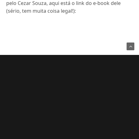
pelo Cezar Souza, aqui está o link do e-book dele
(sério, tem muita coisa legal!):