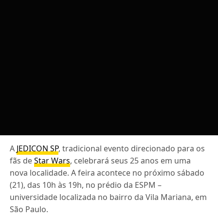
A
JEDICON SP
, tradicional evento direcionado para os
fãs de
Star Wars
, celebrará seus 25 anos em uma
nova localidade. A feira acontece no próximo sábado
(21), das 10h às 19h, no prédio da ESPM –
universidade localizada no bairro da Vila Mariana, em
São Paulo.