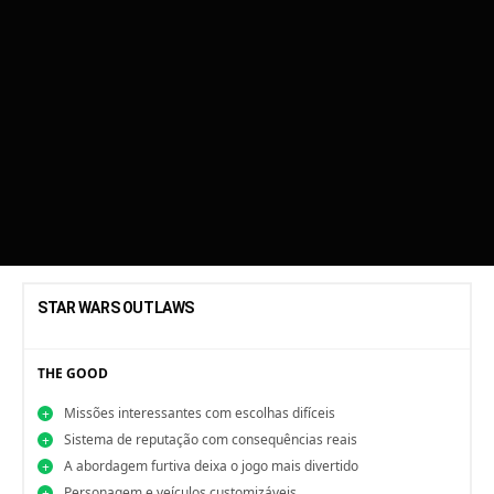
STAR WARS OUTLAWS
THE GOOD
Missões interessantes com escolhas difíceis
Sistema de reputação com consequências reais
A abordagem furtiva deixa o jogo mais divertido
Personagem e veículos customizáveis