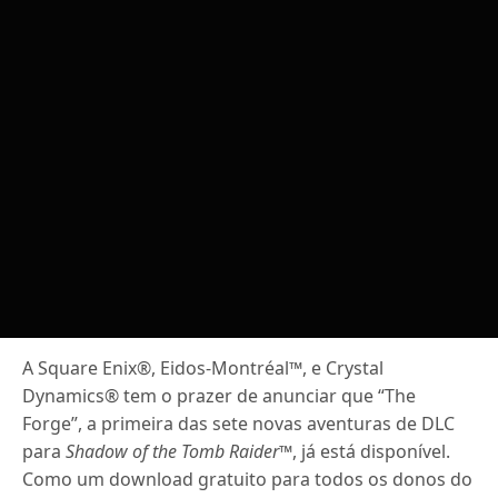
A Square Enix®, Eidos-Montréal™, e Crystal
Dynamics® tem o prazer de anunciar que “The
Forge”, a primeira das sete novas aventuras de DLC
para
Shadow of the Tomb Raider™
, já está disponível.
Como um download gratuito para todos os donos do