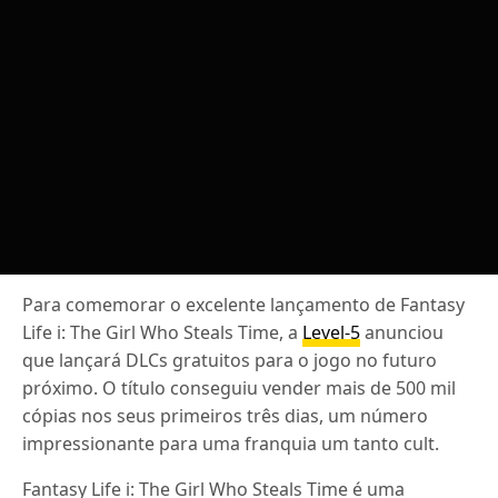
Para comemorar o excelente lançamento de Fantasy
Life i: The Girl Who Steals Time, a
Level-5
anunciou
que lançará DLCs gratuitos para o jogo no futuro
próximo. O título conseguiu vender mais de 500 mil
cópias nos seus primeiros três dias, um número
impressionante para uma franquia um tanto cult.
Fantasy Life i: The Girl Who Steals Time é uma