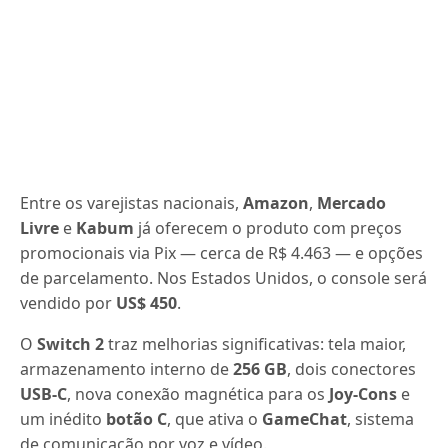
Entre os varejistas nacionais,
Amazon
,
Mercado
Livre
e
Kabum
já oferecem o produto com preços
promocionais via Pix — cerca de R$ 4.463 — e opções
de parcelamento. Nos Estados Unidos, o console será
vendido por
US$ 450
.
O
Switch 2
traz melhorias significativas: tela maior,
armazenamento interno de
256 GB
, dois conectores
USB-C
, nova conexão magnética para os
Joy-Cons
e
um inédito
botão C
, que ativa o
GameChat
, sistema
de comunicação por voz e vídeo.