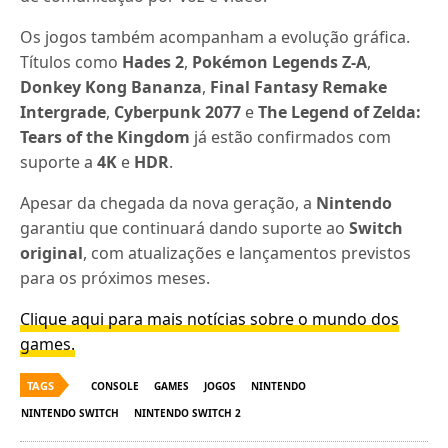
Os jogos também acompanham a evolução gráfica.
Títulos como
Hades 2
,
Pokémon Legends Z-A
,
Donkey Kong Bananza
,
Final Fantasy Remake
Intergrade
,
Cyberpunk 2077
e
The Legend of Zelda:
Tears of the Kingdom
já estão confirmados com
suporte a
4K
e
HDR
.
Apesar da chegada da nova geração, a
Nintendo
garantiu que continuará dando suporte ao
Switch
original
, com atualizações e lançamentos previstos
para os próximos meses.
Clique aqui para mais notícias sobre o mundo dos
games.
TAGS
CONSOLE
GAMES
JOGOS
NINTENDO
NINTENDO SWITCH
NINTENDO SWITCH 2