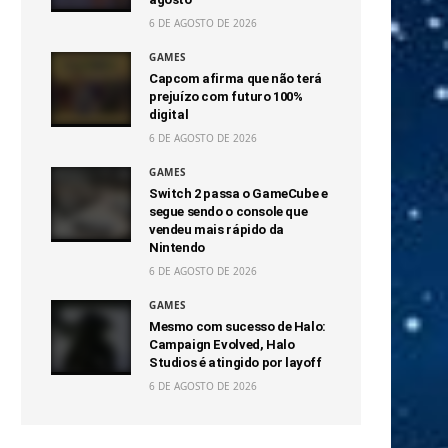
6 DE AGOSTO DE 2026
GAMES
Capcom afirma que não terá
prejuízo com futuro 100%
digital
6 DE AGOSTO DE 2026
GAMES
Switch 2 passa o GameCube e
segue sendo o console que
vendeu mais rápido da
Nintendo
6 DE AGOSTO DE 2026
GAMES
Mesmo com sucesso de Halo:
Campaign Evolved, Halo
Studios é atingido por layoff
6 DE AGOSTO DE 2026