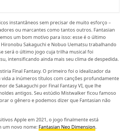
icos instantâneos sem precisar de muito esforço –
adores ou marcantes como tantos outros. Fantasian
temos um bom motivo para isso: esse é o último
s Hironobu Sakaguchi e Nobuo Uematsu trabalhando
 será o último jogo cuja trilha musical foi
, intensificando ainda mais seu clima de despedida.
iria Final Fantasy. O primeiro foi o idealizador da
 vida a inúmeros títulos com canções profundamente
or de Sakaguchi por Final Fantasy VI, que lhe
oldes antigos. Seu estúdio Mistwalker ficou famoso
plorar o gênero e podemos dizer que Fantasian não
itivos Apple em 2021, o jogo finalmente está
om um novo nome:
Fantasian Neo Dimension
.