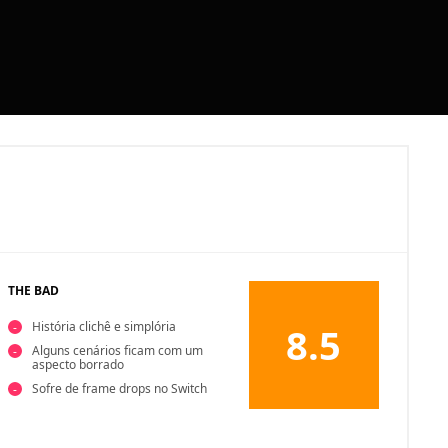
THE BAD
História clichê e simplória
8.5
Alguns cenários ficam com um
aspecto borrado
Sofre de frame drops no Switch