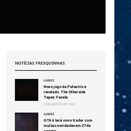
NOTÍCIAS FRESQUINHAS
GAMES
Novo jogo da Pulsatrix é
revelado: The Otherside
Tapes: Favela
6 DE AGOSTO DE 2026
GAMES
GTA 6 terá novo trailer com
muitas novidades em 27 de
agosto