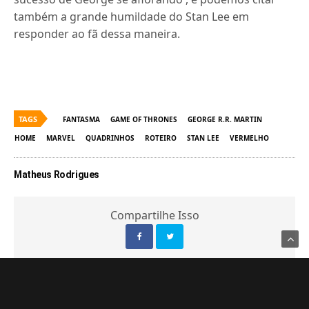
também a grande humildade do Stan Lee em
responder ao fã dessa maneira.
TAGS
FANTASMA
GAME OF THRONES
GEORGE R.R. MARTIN
HOME
MARVEL
QUADRINHOS
ROTEIRO
STAN LEE
VERMELHO
Matheus Rodrigues
Compartilhe Isso
ARTIGO ANTERIOR
Primeiro episódio de Life is Strange fica gratuito