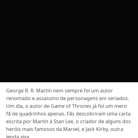
George R. R. Martin nem sempre foi um autor
renomado e assassino de personagens em seriados.
Um dia, o autor de Game of Thrones já foi um mero
fã de quadrinhos apenas. Fãs descobriram uma carta
escrita por Martin à Stan Lee, o criador de alguns dos
heróis mais famosos da Marvel, e Jack Kirby, outra
lenda viva.