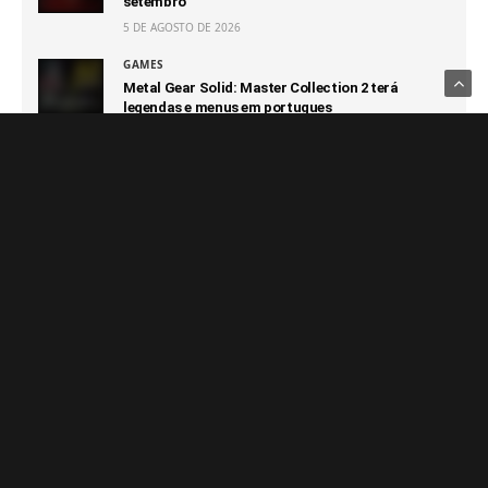
setembro
5 DE AGOSTO DE 2026
GAMES
Metal Gear Solid: Master Collection 2 terá
legendas e menus em portugues
5 DE AGOSTO DE 2026
GAMES
Eletronic Arts é vendida para grupo de
investidores da Arábia Saudita
5 DE AGOSTO DE 2026
GAMES
Blox Fruits: confira a lista de códigos atualizados
no Roblox e veja como resgatar
4 DE AGOSTO DE 2026
GAMES
EA SPORTS FC 27 apresenta análise detalhada do
The Grounds, o novo modo de mundo aberto
4 DE AGOSTO DE 2026