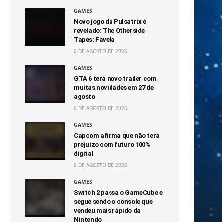
GAMES
Novo jogo da Pulsatrix é
revelado: The Otherside
Tapes: Favela
6 DE AGOSTO DE 2026
GAMES
GTA 6 terá novo trailer com
muitas novidades em 27 de
agosto
6 DE AGOSTO DE 2026
GAMES
Capcom afirma que não terá
prejuízo com futuro 100%
digital
6 DE AGOSTO DE 2026
GAMES
Switch 2 passa o GameCube e
segue sendo o console que
vendeu mais rápido da
Nintendo