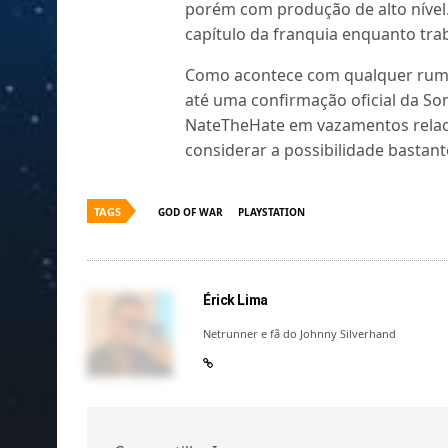
porém com produção de alto nível.
capítulo da franquia enquanto tra
Como acontece com qualquer rumo
até uma confirmação oficial da Son
NateTheHate em vazamentos relaci
considerar a possibilidade bastante
TAGS
GOD OF WAR
PLAYSTATION
Érick Lima
Netrunner e fã do Johnny Silverhand