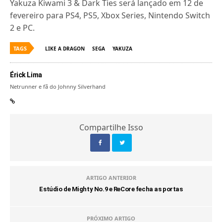
Yakuza Kiwami 3 & Dark Ties será lançado em 12 de
fevereiro para PS4, PS5, Xbox Series, Nintendo Switch
2 e PC.
TAGS
LIKE A DRAGON
SEGA
YAKUZA
Érick Lima
Netrunner e fã do Johnny Silverhand
Compartilhe Isso
ARTIGO ANTERIOR
Estúdio de Mighty No.9 e ReCore fecha as portas
PRÓXIMO ARTIGO