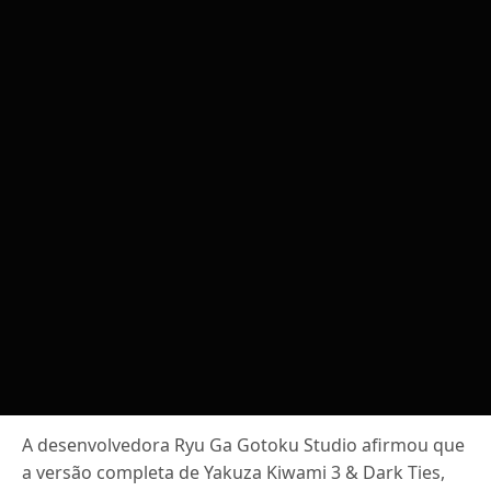
A desenvolvedora Ryu Ga Gotoku Studio afirmou que
a versão completa de Yakuza Kiwami 3 & Dark Ties,