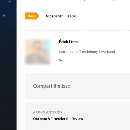
TAGS
MICROSOFT
XBOX
Érick Lima
Netrunner e fã do Johnny Silverhand
Compartilhe Isso
ARTIGO ANTERIOR
Octopath Traveler 0 - Review