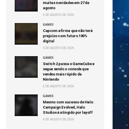
muitas novidades em 27 de
agosto
6 DE AGOSTO DE 2026
GAMES
Capcom afirma que não terá
prejuízo com futuro 100%
digital
6 DE AGOSTO DE 2026
GAMES
Switch 2 passa o GameCube e
segue sendo o console que
vendeu mais rápido da
Nintendo
6 DE AGOSTO DE 2026
GAMES
Mesmo com sucesso de Halo:
Campaign Evolved, Halo
Studios é atingido por layoff
6 DE AGOSTO DE 2026