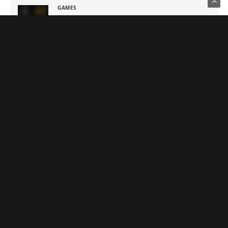
GAMES
Metal Gear Solid: Master Collection 2 terá
legendas e menus em portugues
5 DE AGOSTO DE 2026
Notícias Relacionadas
TECH
GAMES
Razer anuncia novo microfone
Razer revela controle Kitsune
Seiren V3 Chroma com DSP de
Ryu Edition inspirado em
32 bits e IA para streamers
Street Fighter 6