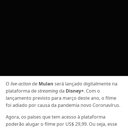
O
live-action
de
Mulan
será lançado digitalmente na
plataforma de
streaming
da
Disney+
. Com o
lançamento previsto para março deste ano, o filme
foi adiado por causa da pandemia novo Coronavírus.
Agora, os países que tem acesso à plataforma
poderão alugar o filme por US$ 29,99. Ou seja, esse