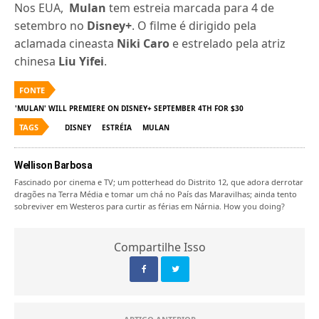
Nos EUA,
Mulan
tem estreia marcada para 4 de
setembro no
Disney+
. O filme é dirigido pela
aclamada cineasta
Niki Caro
e estrelado pela atriz
chinesa
Liu Yifei
.
FONTE
'MULAN' WILL PREMIERE ON DISNEY+ SEPTEMBER 4TH FOR $30
TAGS
DISNEY
ESTRÉIA
MULAN
Wellison Barbosa
Fascinado por cinema e TV; um potterhead do Distrito 12, que adora derrotar
dragões na Terra Média e tomar um chá no País das Maravilhas; ainda tento
sobreviver em Westeros para curtir as férias em Nárnia. How you doing?
Compartilhe Isso