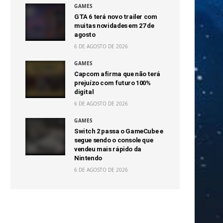
GAMES
GTA 6 terá novo trailer com
muitas novidades em 27 de
agosto
6 DE AGOSTO DE 2026
GAMES
Capcom afirma que não terá
prejuízo com futuro 100%
digital
6 DE AGOSTO DE 2026
GAMES
Switch 2 passa o GameCube e
segue sendo o console que
vendeu mais rápido da
Nintendo
6 DE AGOSTO DE 2026