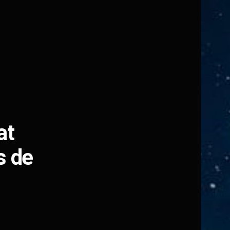
at
s de