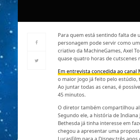
Para quem está sentindo falta de 
personagem pode servir como um e
criativo da MachineGames, Axel Tor
quase quatro horas de cutscenes no
Em entrevista concedida ao cana
o maior jogo já feito pelo estúdi
Ao juntar todas as cenas, é possív
45 minutos.
O diretor também compartilhou alg
Segundo ele, a história de Indiana 
Bethesda já tinha interesse em f
chegou a apresentar uma propost
LucasFilm para a Disney três anos 