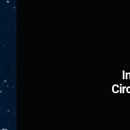
I
Cir