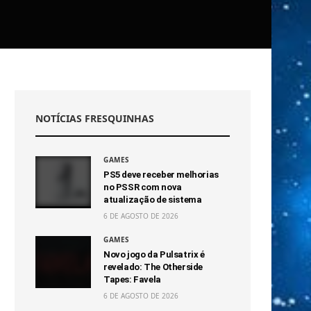
NOTÍCIAS FRESQUINHAS
GAMES
PS5 deve receber melhorias
no PSSR com nova
atualização de sistema
6 DE AGOSTO DE 2026
GAMES
Novo jogo da Pulsatrix é
revelado: The Otherside
Tapes: Favela
6 DE AGOSTO DE 2026