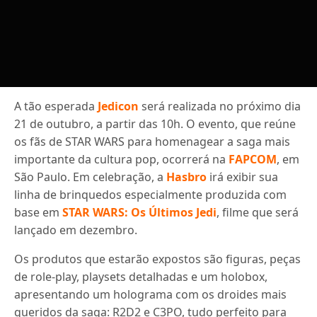
A tão esperada
Jedicon
será realizada no próximo dia
21 de outubro, a partir das 10h. O evento, que reúne
os fãs de STAR WARS para homenagear a saga mais
importante da cultura pop, ocorrerá na
FAPCOM
, em
São Paulo. Em celebração, a
Hasbro
irá exibir sua
linha de brinquedos especialmente produzida com
base em
STAR WARS: Os Últimos Jedi
, filme que será
lançado em dezembro.
Os produtos que estarão expostos são figuras, peças
de role-play, playsets detalhadas e um holobox,
apresentando um holograma com os droides mais
queridos da saga: R2D2 e C3PO, tudo perfeito para