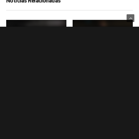
Notícias Relacionadas
GAMES
GAMES
Com risco de layoff, Quantic
Star Wars teve jogo de corrida
Dream tenta salvar Star Wars
e estratégia na Summer Game
Eclipse do cancelamento
Fest; confira