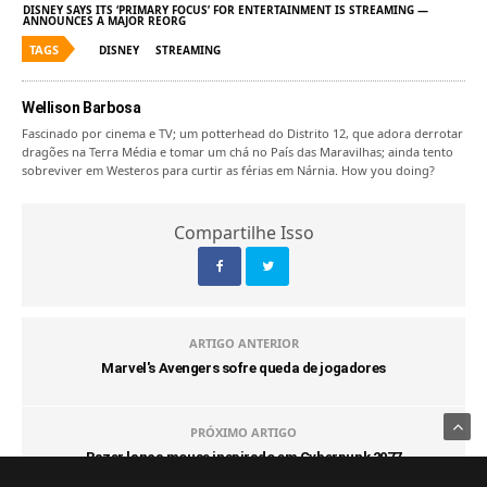
DISNEY SAYS ITS ‘PRIMARY FOCUS’ FOR ENTERTAINMENT IS STREAMING —
ANNOUNCES A MAJOR REORG
TAGS
DISNEY
STREAMING
Wellison Barbosa
Fascinado por cinema e TV; um potterhead do Distrito 12, que adora derrotar
dragões na Terra Média e tomar um chá no País das Maravilhas; ainda tento
sobreviver em Westeros para curtir as férias em Nárnia. How you doing?
Compartilhe Isso
ARTIGO ANTERIOR
Marvel's Avengers sofre queda de jogadores
PRÓXIMO ARTIGO
Razer lança mouse inspirado em Cyberpunk 2077