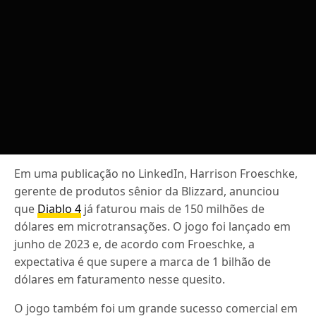
Em uma publicação no LinkedIn, Harrison Froeschke,
gerente de produtos sênior da Blizzard, anunciou
que
Diablo 4
já faturou mais de 150 milhões de
dólares em microtransações. O jogo foi lançado em
junho de 2023 e, de acordo com Froeschke, a
expectativa é que supere a marca de 1 bilhão de
dólares em faturamento nesse quesito.
O jogo também foi um grande sucesso comercial em