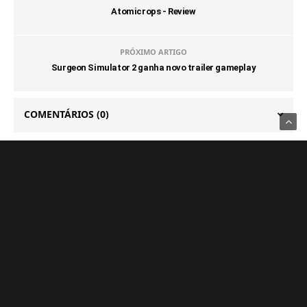
Atomicrops - Review
PRÓXIMO ARTIGO
Surgeon Simulator 2 ganha novo trailer gameplay
COMENTÁRIOS
(0)
NOTÍCIAS FRESQUINHAS
GAMES
PS5 deve receber melhorias no PSSR com nova
atualização de sistema
6 DE AGOSTO DE 2026
GAMES