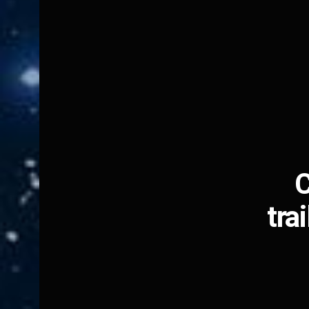
C
tra