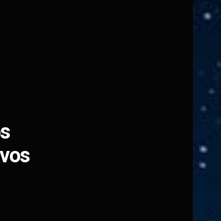
os
ivos