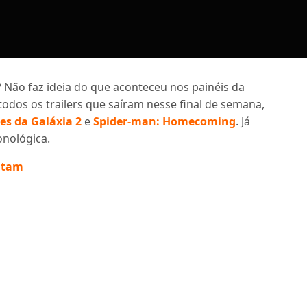
Não faz ideia do que aconteceu nos painéis da
i todos os trailers que saíram nesse final de semana,
es da Galáxia 2
e
Spider-man: Homecoming
. Já
onológica.
itam