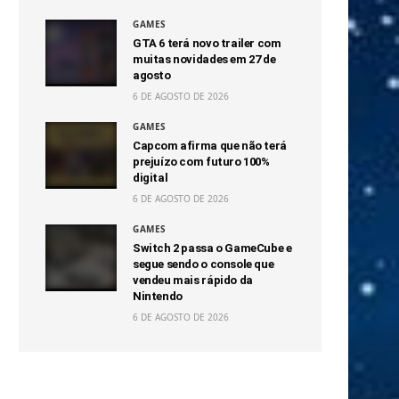
GAMES
GTA 6 terá novo trailer com
muitas novidades em 27 de
agosto
6 DE AGOSTO DE 2026
GAMES
Capcom afirma que não terá
prejuízo com futuro 100%
digital
6 DE AGOSTO DE 2026
GAMES
Switch 2 passa o GameCube e
segue sendo o console que
vendeu mais rápido da
Nintendo
6 DE AGOSTO DE 2026