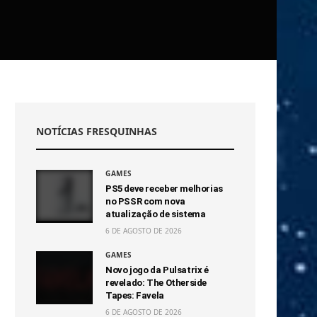
NOTÍCIAS FRESQUINHAS
GAMES
PS5 deve receber melhorias
no PSSR com nova
atualização de sistema
6 DE AGOSTO DE 2026
GAMES
Novo jogo da Pulsatrix é
revelado: The Otherside
Tapes: Favela
6 DE AGOSTO DE 2026