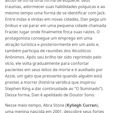
álcool se torna uma forma de esquecer seus
traumas, adormecer suas habilidades psíquicas e ao
mesmo tempo uma forma de se identificar com Jack.
Entre indas e vindas em novas cidades, Dan pega um
ônibus e vai parar em uma pequena cidade chamada
Frazier, lugar onde finalmente finca suas raízes. O
protagonista consegue um emprego em uma
atração turística e posteriormente em um asilo e,
também participa de reuniões dos Alcoólicos
Anônimos. Após seu brilho ter sido reprimido pelo
vício, ele volta gradualmente para confortar
pacientes em seus leitos de morte e é auxiliado por
Azzie, um gato que pressente quando alguém está
prestes a morrer (história verídica que inspirou
Stephen King a dar continuidade ao “O Iluminado”).
Dessa forma, Dan é apelidado de Doutor Sono.
Nesse meio-tempo, Abra Stone (
Kyliegh Curran
),
uma menina nascida em 2001, descobre seus fortes