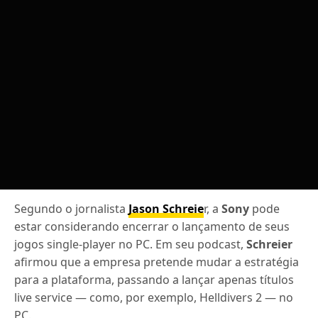
Segundo o jornalista
Jason Schreie
r, a
Sony
pode
estar considerando encerrar o lançamento de seus
jogos single-player no PC. Em seu podcast,
Schreier
afirmou que a empresa pretende mudar a estratégia
para a plataforma, passando a lançar apenas títulos
live service — como, por exemplo, Helldivers 2 — no
PC.