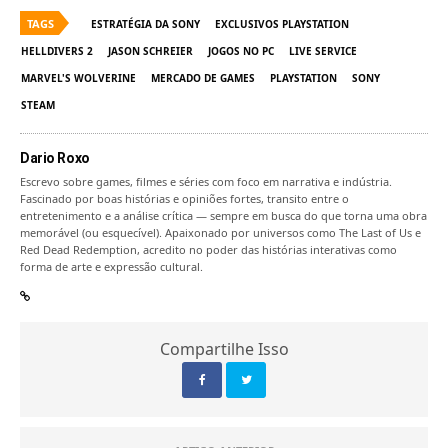
TAGS
ESTRATÉGIA DA SONY
EXCLUSIVOS PLAYSTATION
HELLDIVERS 2
JASON SCHREIER
JOGOS NO PC
LIVE SERVICE
MARVEL'S WOLVERINE
MERCADO DE GAMES
PLAYSTATION
SONY
STEAM
Dario Roxo
Escrevo sobre games, filmes e séries com foco em narrativa e indústria.
Fascinado por boas histórias e opiniões fortes, transito entre o
entretenimento e a análise crítica — sempre em busca do que torna uma obra
memorável (ou esquecível). Apaixonado por universos como The Last of Us e
Red Dead Redemption, acredito no poder das histórias interativas como
forma de arte e expressão cultural.
Compartilhe Isso