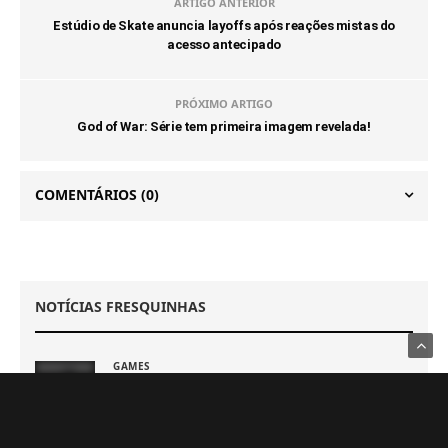
ARTIGO ANTERIOR
Estúdio de Skate anuncia layoffs após reações mistas do
acesso antecipado
PRÓXIMO ARTIGO
God of War: Série tem primeira imagem revelada!
COMENTÁRIOS
(0)
NOTÍCIAS FRESQUINHAS
GAMES
PS5 deve receber melhorias no PSSR com nova
atualização de sistema
6 DE AGOSTO DE 2026