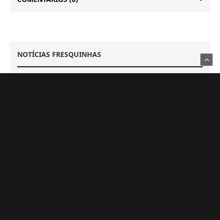
NOTÍCIAS FRESQUINHAS
GAMES
GTA 6 terá novo trailer com muitas novidades em
27 de agosto
6 DE AGOSTO DE 2026
GAMES
Capcom afirma que não terá prejuízo com futuro
100% digital
6 DE AGOSTO DE 2026
GAMES
Switch 2 passa o GameCube e segue sendo o
console que vendeu mais rápido da Nintendo
6 DE AGOSTO DE 2026