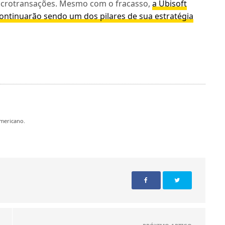
microtransações. Mesmo com o fracasso,
a Ubisoft
continuarão sendo um dos pilares de sua estratégia
mericano.