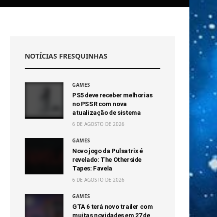
NOTÍCIAS FRESQUINHAS
GAMES
PS5 deve receber melhorias
no PSSR com nova
atualização de sistema
6 DE AGOSTO DE 2026
GAMES
Novo jogo da Pulsatrix é
revelado: The Otherside
Tapes: Favela
6 DE AGOSTO DE 2026
GAMES
GTA 6 terá novo trailer com
muitas novidades em 27 de