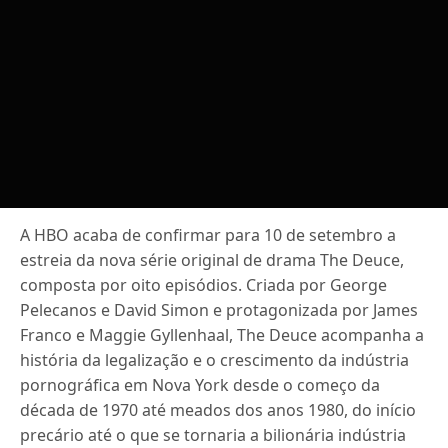
A HBO acaba de confirmar para 10 de setembro a
estreia da nova série original de drama The Deuce,
composta por oito episódios. Criada por George
Pelecanos e David Simon e protagonizada por James
Franco e Maggie Gyllenhaal, The Deuce acompanha a
história da legalização e o crescimento da indústria
pornográfica em Nova York desde o começo da
década de 1970 até meados dos anos 1980, do início
precário até o que se tornaria a bilionária indústria