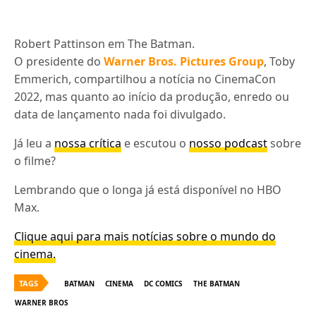
Robert Pattinson em The Batman.
O presidente do
Warner Bros. Pictures Group
, Toby
Emmerich, compartilhou a notícia no CinemaCon
2022, mas quanto ao início da produção, enredo ou
data de lançamento nada foi divulgado.
Já leu a
nossa crítica
e escutou o
nosso podcast
sobre
o filme?
Lembrando que o longa já está disponível no HBO
Max.
Clique aqui para mais notícias sobre o mundo do
cinema.
TAGS
BATMAN
CINEMA
DC COMICS
THE BATMAN
WARNER BROS