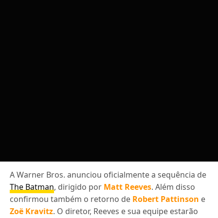
A Warner Bros. anunciou oficialmente a sequência de
The Batman
, dirigido por
Matt Reeves
. Além disso
confirmou também o retorno de
Robert Pattinson
e
Zoë Kravitz
. O diretor, Reeves e sua equipe estarão