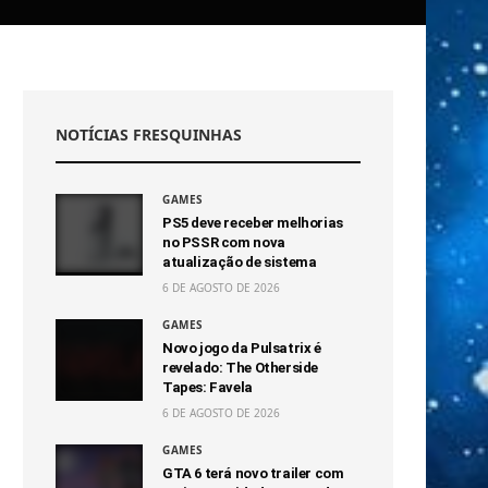
NOTÍCIAS FRESQUINHAS
GAMES
PS5 deve receber melhorias
no PSSR com nova
atualização de sistema
6 DE AGOSTO DE 2026
GAMES
Novo jogo da Pulsatrix é
revelado: The Otherside
Tapes: Favela
6 DE AGOSTO DE 2026
GAMES
GTA 6 terá novo trailer com