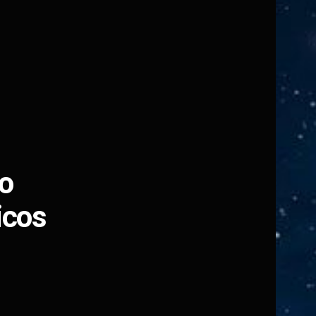
o
icos