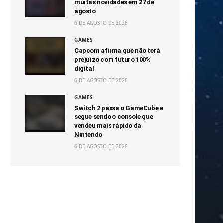
muitas novidades em 27 de
agosto
6 DE AGOSTO DE 2026
GAMES
Capcom afirma que não terá
prejuízo com futuro 100%
digital
6 DE AGOSTO DE 2026
GAMES
Switch 2 passa o GameCube e
segue sendo o console que
vendeu mais rápido da
Nintendo
6 DE AGOSTO DE 2026