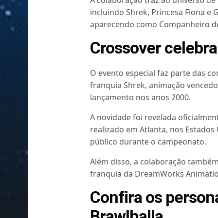
A colaboração traz ao universo de
incluindo Shrek, Princesa Fiona e
aparecendo como Companheiro den
Crossover celebra
O evento especial faz parte das c
franquia Shrek, animação venced
lançamento nos anos 2000.
A novidade foi revelada oficialme
realizado em Atlanta, nos Estados 
público durante o campeonato.
Além disso, a colaboração também
franquia da DreamWorks Animation
Confira os perso
Brawlhalla