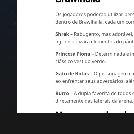
Os jogadores poderão utilizar per
dentro de Brawlhalla, cada um com 
Shrek
– Rabugento, mas adorável, 
ogro e utilizará elementos do pân
Princesa Fiona
– Determinada e in
clássico vestido verde.
Gato de Botas
– O personagem col
ao enfrentar seus adversários, alé
Burro
– A dupla favorita de todos
diretamente das laterais da arena.
Novo mapa inspir
também será adic