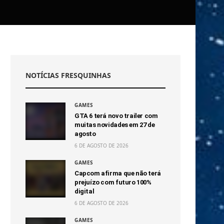
NOTÍCIAS FRESQUINHAS
GAMES
GTA 6 terá novo trailer com
muitas novidades em 27 de
agosto
6 DE AGOSTO DE 2026
GAMES
Capcom afirma que não terá
prejuízo com futuro 100%
digital
6 DE AGOSTO DE 2026
GAMES