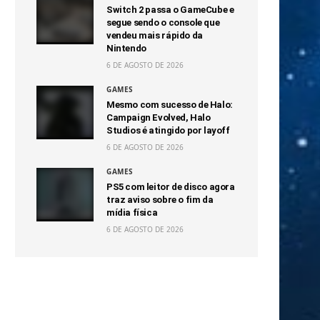
Switch 2 passa o GameCube e
segue sendo o console que
vendeu mais rápido da
Nintendo
6 DE AGOSTO DE 2026
GAMES
Mesmo com sucesso de Halo:
Campaign Evolved, Halo
Studios é atingido por layoff
6 DE AGOSTO DE 2026
GAMES
PS5 com leitor de disco agora
traz aviso sobre o fim da
mídia física
6 DE AGOSTO DE 2026