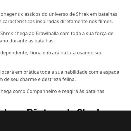
sonagens clássicos do universo de Shrek em batalhas
características inspiradas diretamente nos filmes.
Shrek chega ao Brawlhalla com toda a sua força de
tano durante as batalhas.
dependente, Fiona entrará na luta usando seu
ocará em prática toda a sua habilidade com a espada
m de seu charme e destreza felina.
 chega como Companheiro e reagirá às batalhas
ado no Pântano do Shrek
ionado