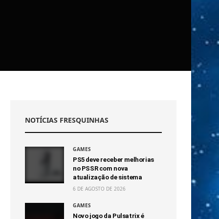
NOTÍCIAS FRESQUINHAS
GAMES
PS5 deve receber melhorias
no PSSR com nova
atualização de sistema
6 DE AGOSTO DE 2026
GAMES
Novo jogo da Pulsatrix é