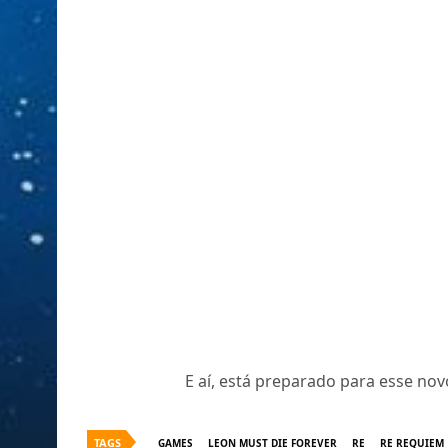
E aí, está preparado para esse no
TAGS
GAMES
LEON MUST DIE FOREVER
RE
RE REQUIEM