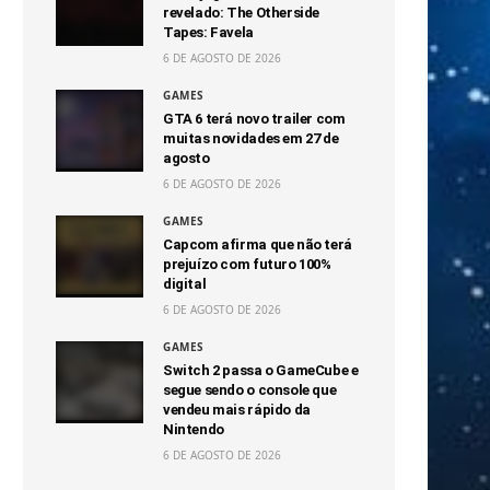
revelado: The Otherside
Tapes: Favela
6 DE AGOSTO DE 2026
GAMES
GTA 6 terá novo trailer com
muitas novidades em 27 de
agosto
6 DE AGOSTO DE 2026
GAMES
Capcom afirma que não terá
prejuízo com futuro 100%
digital
6 DE AGOSTO DE 2026
GAMES
Switch 2 passa o GameCube e
segue sendo o console que
vendeu mais rápido da
Nintendo
6 DE AGOSTO DE 2026