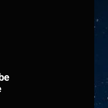
ebe
e