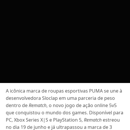
A icônica marca de roupas esportivas PUMA se une à
desenvolvedora Sloclap em uma parceria de peso
dentro de
Rematch
, o novo jogo de ação online 5v5
que conquistou o mundo dos games. Disponível para
PC, Xbox Series X|S e PlayStation 5,
Rematch
estreou
no dia 19 de junho e já ultrapassou a marca de 3