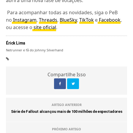
abrirá uma nova fase de votações.
Para acompanhar todas as novidades, siga o PeB
no
Instagram
,
Threads
,
BlueSky
,
TikTok
e
Facebook
,
ou acesse o
site oficial
.
Érick Lima
Netrunner e fã do Johnny Silverhand
Compartilhe Isso
ARTIGO ANTERIOR
Série de Fallout alcançou mais de 100 milhões de espectadores
PRÓXIMO ARTIGO