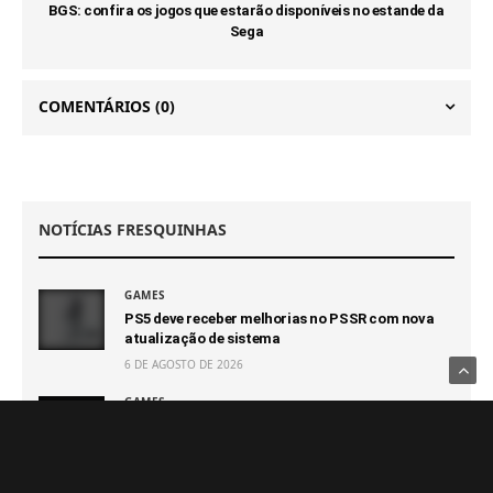
BGS: confira os jogos que estarão disponíveis no estande da
Sega
COMENTÁRIOS
(0)
NOTÍCIAS FRESQUINHAS
GAMES
PS5 deve receber melhorias no PSSR com nova
atualização de sistema
6 DE AGOSTO DE 2026
GAMES
Novo jogo da Pulsatrix é revelado: The Otherside
Tapes: Favela
6 DE AGOSTO DE 2026