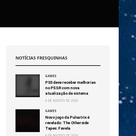
NOTÍCIAS FRESQUINHAS
GAMES
PS5 deve receber melhorias
no PSSR com nova
atualização de sistema
6 DE AGOSTO DE 2026
GAMES
Novo jogo da Pulsatrix é
revelado: The Otherside
Tapes: Favela
6 DE AGOSTO DE 2026