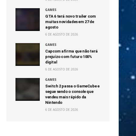
GAMES
GTA 6 terá novo trailer com
muitas novidades em 27 de
agosto
6 DE AGOSTO DE 2026
GAMES
Capcom afirma que não terá
prejuízo com futuro 100%
digital
6 DE AGOSTO DE 2026
GAMES
Switch 2 passa o GameCube e
segue sendo o console que
vendeu mais rápido da
Nintendo
6 DE AGOSTO DE 2026