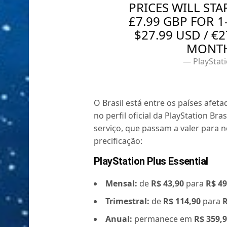
PRICES WILL STAR
£7.99 GBP FOR 
$27.99 USD / €2
MONTH
— PlayStat
O Brasil está entre os países afet
no perfil oficial da PlayStation Br
serviço, que passam a valer para n
precificação:
PlayStation Plus Essential
Mensal:
de
R$ 43,90
para
R$ 49
Trimestral:
de
R$ 114,90
para
R
Anual:
permanece em
R$ 359,