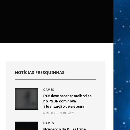
NOTÍCIAS FRESQUINHAS
GAMES
PS5 deve receber melhorias
no PSSR com nova
atualização de sistema
6 DE AGOSTO DE 2026
GAMES
Novo jogo da Pulsatrix é