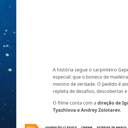
A história segue o carpinteiro Gep
especial: que o boneco de madeir
menino de verdade. O pedido é at
repleta de desafios, descobertas e
O filme conta com a
direção de Ig
Tyazhlova e Andrey Zolotarev.
TAGS
ADAPTAÇÃO CLÁSSICA
CINEMA
ESTREIAS DE MARÇO