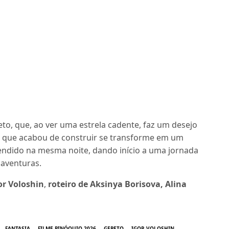
eto, que, ao ver uma estrela cadente, faz um desejo
a que acabou de construir se transforme em um
endido na mesma noite, dando início a uma jornada
 aventuras.
or Voloshin
,
roteiro de Aksinya Borisova, Alina
FANTASIA
FILME PINÓQUIO 2026
GEPETO
IGOR VOLOSHIN