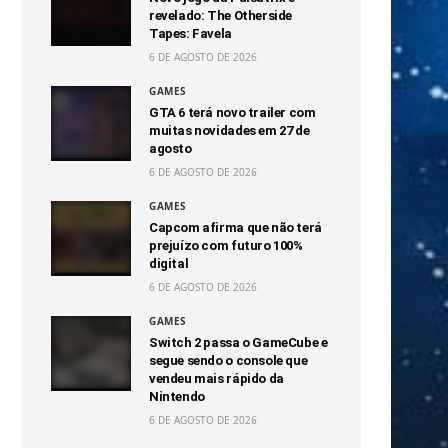
revelado: The Otherside
Tapes: Favela
6 DE AGOSTO DE 2026
GAMES
GTA 6 terá novo trailer com
muitas novidades em 27 de
agosto
6 DE AGOSTO DE 2026
GAMES
Capcom afirma que não terá
prejuízo com futuro 100%
digital
6 DE AGOSTO DE 2026
GAMES
Switch 2 passa o GameCube e
segue sendo o console que
vendeu mais rápido da
Nintendo
6 DE AGOSTO DE 2026