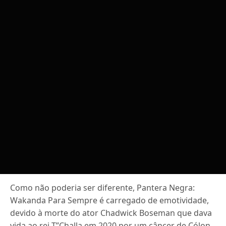
Como não poderia ser diferente, Pantera Negra:
Wakanda Para Sempre é carregado de emotividade,
devido à morte do ator Chadwick Boseman que dava
vida ao rei T”Challa em 2020 por um câncer de Cólon,