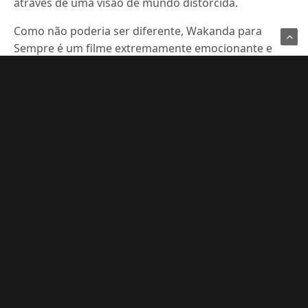
através de uma visão de mundo distorcida.
Como não poderia ser diferente, Wakanda para
Sempre é um filme extremamente emocionante e
bem construído, onde além de mostrar os próprios
atores lidando com o luto, ajuda ao público a
também lidar com a perda de alguém tão querido
por todos, mostrando que além de Wakanda,
Chadwick Boseman também é para sempre.
Para ler mais sobre cinema, clique aqui.
Compre seu ingresso aqui.
PANTERA NEGRA: WAKANDA PARA SEMPRE
THE GOOD