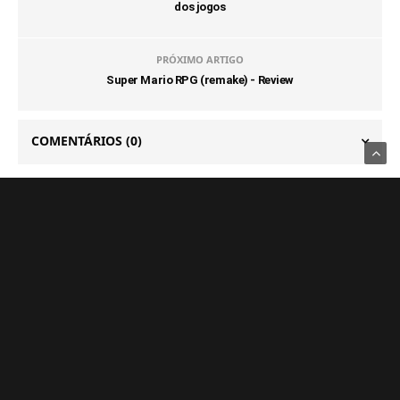
dos jogos
PRÓXIMO ARTIGO
Super Mario RPG (remake) - Review
COMENTÁRIOS
(0)
NOTÍCIAS FRESQUINHAS
GAMES
PS5 deve receber melhorias no PSSR com nova
atualização de sistema
6 DE AGOSTO DE 2026
GAMES
Novo jogo da Pulsatrix é revelado: The Otherside