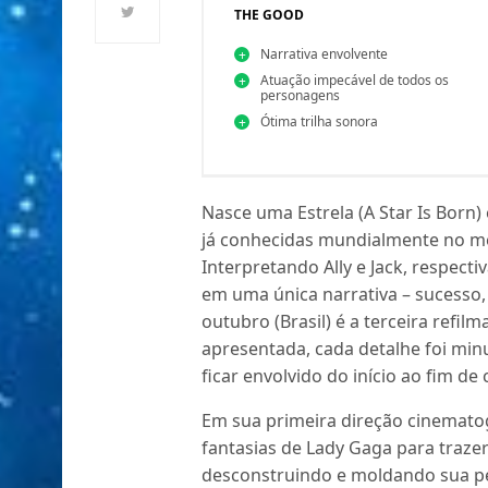
THE GOOD
Narrativa envolvente
Atuação impecável de todos os
personagens
Ótima trilha sonora
Nasce uma Estrela (A Star Is Born
já conhecidas mundialmente no mei
Interpretando Ally e Jack, respecti
em uma única narrativa – sucesso, 
outubro (Brasil) é a terceira refi
apresentada, cada detalhe foi mi
ficar envolvido do início ao fim de
Em sua primeira direção cinemato
fantasias de Lady Gaga para traze
desconstruindo e moldando sua pe