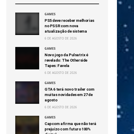
GAMES
PS5 deve receber melhorias
no PSSR com nova
atualização de sistema
6 DE AGOSTO DE 2026
GAMES
Novo jogo da Pulsatrix é
revelado: The Otherside
Tapes: Favela
6 DE AGOSTO DE 2026
GAMES
GTA 6 terá novo trailer com
muitas novidades em 27 de
agosto
6 DE AGOSTO DE 2026
GAMES
Capcom afirma que não terá
prejuízo com futuro 100%