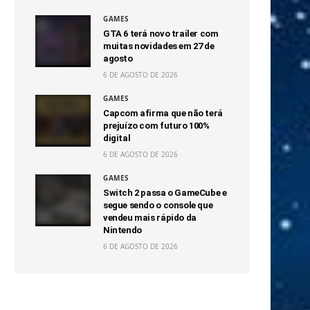
GAMES
GTA 6 terá novo trailer com
muitas novidades em 27 de
agosto
6 DE AGOSTO DE 2026
GAMES
Capcom afirma que não terá
prejuízo com futuro 100%
digital
6 DE AGOSTO DE 2026
GAMES
Switch 2 passa o GameCube e
segue sendo o console que
vendeu mais rápido da
Nintendo
6 DE AGOSTO DE 2026