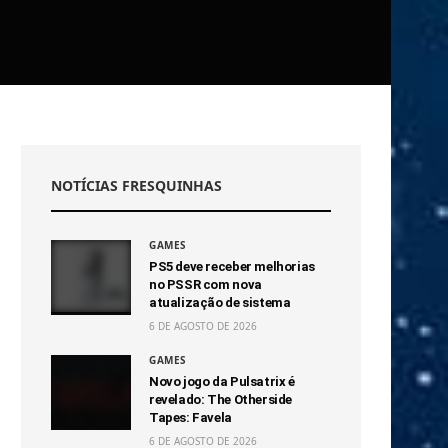
NOTÍCIAS FRESQUINHAS
GAMES
PS5 deve receber melhorias
no PSSR com nova
atualização de sistema
6 DE AGOSTO DE 2026
GAMES
Novo jogo da Pulsatrix é
revelado: The Otherside
Tapes: Favela
6 DE AGOSTO DE 2026