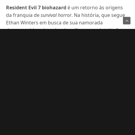
Resident Evil 7 biohazard
é um retorno às origens
da franquia de
survival horror
. Na história, que segue
Ethan Winters em busca de sua namorada
desaparecida, o jogador deve “bancar o detetive”
para ir atrás de pistas. Ao chegar ao local da
investigação, Ethan precisa lidar com uma família
ameaçadora. Com um clima de mistério que
permanece durante boa parte do jogo, o
protagonista precisa buscar vestígios e dicas por
todo o cenário, pedaços de papel e fotografias
espalhadas pela casa.