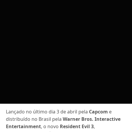
Lançado no último dia 3 de abril pela
Capcom
e
distribuído no Brasil pela
Warner Bros. Interactive
Entertainment
, o novo
Resident Evil 3
,