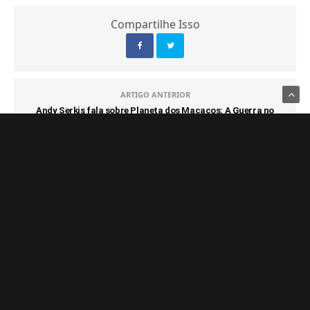
Compartilhe Isso
ARTIGO ANTERIOR
Andy Serkis fala sobre Planeta dos Macacos: A Guerra no
Brasil
PRÓXIMO ARTIGO
Review: Black Desert Online
COMENTÁRIOS
(0)
NOTÍCIAS FRESQUINHAS