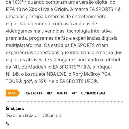
de 10%** quando compram uma versão digital do
FIFA 18 no Xbox Live e Origin. A marca EA SPORTS™ é
uma das principais marcas de entretenimento
esportivo do mundo, com as franquias de
videogames mais vendidas, tecnologia interativa
premiada, programas de fãs e experiências digitais
multiplataforma. Os estúdios EA SPORTS criam
experiências conectadas que inflamam a emoção dos
esportes através de videogames, incluindo o futebol
da NFL de Madden, o EA SPORTS™ FIFA, o hóquei
NHL®, o basquete NBA LIVE, o Rory McIlroy PGA
TOUR® golf, o SSX ™ e o EA SPORTS UFC®.
TAGS
EA SPORTS
FIFA
FIFA 18
FUT
ULTIMATE TEAM
Érick Lima
Netrunner e fã do Johnny Silverhand