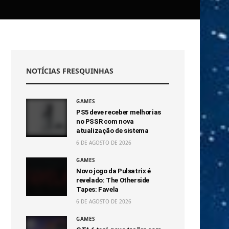
NOTÍCIAS FRESQUINHAS
GAMES
PS5 deve receber melhorias
no PSSR com nova
atualização de sistema
6 DE AGOSTO DE 2026
GAMES
Novo jogo da Pulsatrix é
revelado: The Otherside
Tapes: Favela
6 DE AGOSTO DE 2026
GAMES