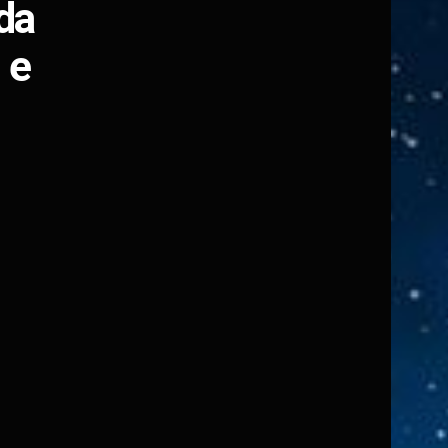
da
 e