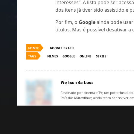
interesses”. A lista pode ser ace
dos itens já tiver sido assistido e 
Por fim, o
Google
ainda pode usar
títulos. Mas é possível desativar 
FONTE
GOOGLE BRASIL
TAGS
FILMES
GOOGLE
ONLINE
SERIES
Wellison Barbosa
Fascinado por cinema e TV; um potterhead do 
País das Maravilhas; ainda tento sobreviver e
Compartilhe Isso