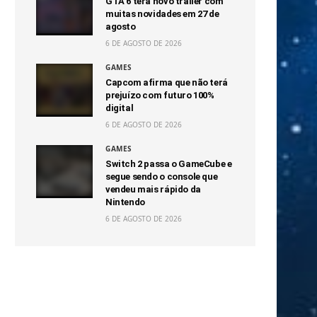
GTA 6 terá novo trailer com
muitas novidades em 27 de
agosto
6 DE AGOSTO DE 2026
GAMES
Capcom afirma que não terá
prejuízo com futuro 100%
digital
6 DE AGOSTO DE 2026
GAMES
Switch 2 passa o GameCube e
segue sendo o console que
vendeu mais rápido da
Nintendo
6 DE AGOSTO DE 2026