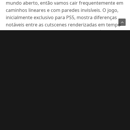
mundo aberto, então vamos cair frequentemente em
caminhos lineares e com paredes invisíveis. O jogo,
inicialmente exclusivo para PS5, mostra diferenças
notáveis entre as cutscenes renderizadas em tempo
real e o gameplay, com animações faciais rígidas e
cutscenes rodando a 30 FPS, o que pode resultar em
gagueiras em monitores de alta taxa de atualização,
como o meu não é então foi tranquilo.
Em relação ao uso de VRAM, o jogo consome uma
quantidade considerável, especialmente em 1080p,
onde pode chegar a quase 10 GB nos níveis mais
baixos, o que é excessivo. Isso se deve ao fato de que
foi desenvolvido para PS5, que possui 16 GB de
memória compartilhada. No PC, a variedade de
hardware resulta em diferentes capacidades de
VRAM, com muitos jogadores tendo entre 6 e 8 GB.
Considerações Finais