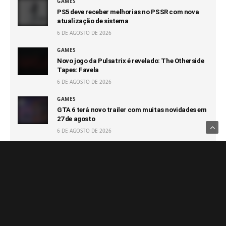
GAMES
PS5 deve receber melhorias no PSSR com nova
atualização de sistema
6 DE AGOSTO DE 2026
GAMES
Novo jogo da Pulsatrix é revelado: The Otherside
Tapes: Favela
6 DE AGOSTO DE 2026
GAMES
GTA 6 terá novo trailer com muitas novidades em
27 de agosto
6 DE AGOSTO DE 2026
GAMES
Capcom afirma que não terá prejuízo com futuro
100% digital
6 DE AGOSTO DE 2026
GAMES
Switch 2 passa o GameCube e segue sendo o
console que vendeu mais rápido da Nintendo