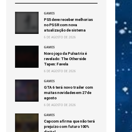
GAMES
PS5 deve receber melhorias
no PSSR com nova
atualização de sistema
6 DE AGOSTO DE 2026
GAMES
Novo jogo da Pulsatrix é
revelado: The Otherside
Tapes: Favela
6 DE AGOSTO DE 2026
GAMES
GTA 6 terá novo trailer com
muitas novidades em 27 de
agosto
6 DE AGOSTO DE 2026
GAMES
Capcom afirma que não terá
prejuízo com futuro 100%
digital