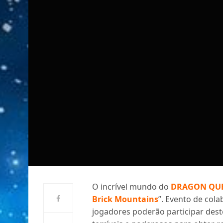
O incrível mundo do
DRAGON QUE
Brick Mountains
”. Evento de col
jogadores poderão participar dest