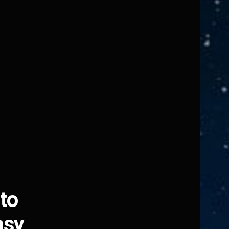
to
asy