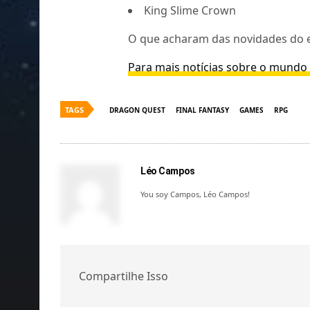
King Slime Crown
O que acharam das novidades do 
Para mais notícias sobre o mundo d
TAGS
DRAGON QUEST
FINAL FANTASY
GAMES
RPG
Léo Campos
You soy Campos, Léo Campos!
Compartilhe Isso