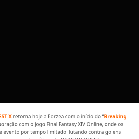
ST X
retorna hoje a Eorzea com o início do “
Breaking
aboração com o jogo Final Fantasy XIV Online, onde os
e evento por tempo limitado, lutando contra golens