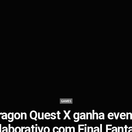
GAMES
ragon Quest X ganha even
laborativo com Final Fant