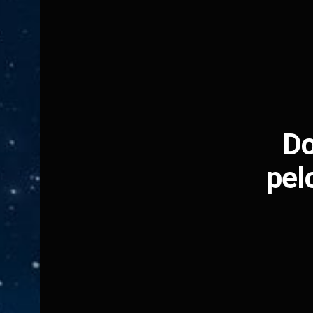
Do
pel