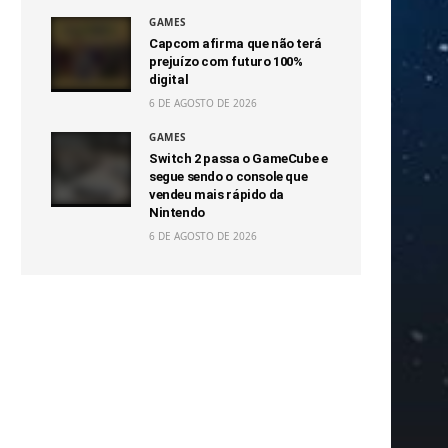
GAMES
Capcom afirma que não terá
prejuízo com futuro 100%
digital
6 DE AGOSTO DE 2026
GAMES
Switch 2 passa o GameCube e
segue sendo o console que
vendeu mais rápido da
Nintendo
6 DE AGOSTO DE 2026