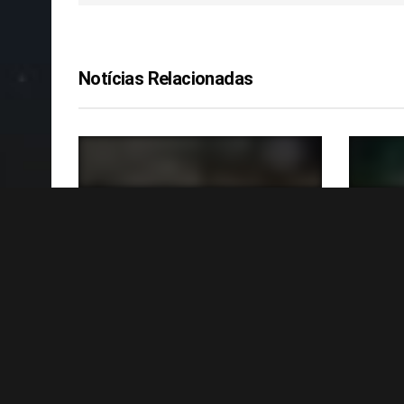
Notícias Relacionadas
GAMES
DESTAQUE
Switch 2 passa o GameCube e segue sendo
Splatoon 
o console que vendeu mais rápido da
Nintendo