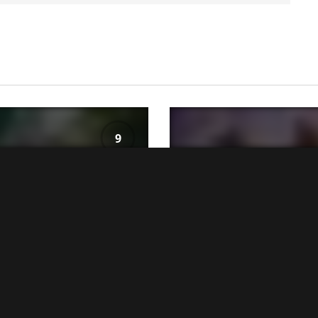
9
S
GAMES
Raiders – Review
Final Fantasy XIV recebe data de
lançamento no Switch 2