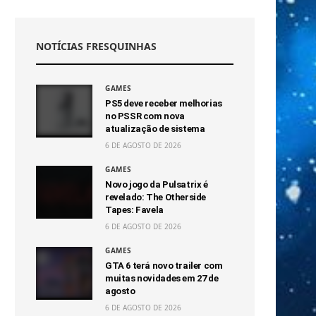
NOTÍCIAS FRESQUINHAS
GAMES
PS5 deve receber melhorias
no PSSR com nova
atualização de sistema
6 DE AGOSTO DE 2026
GAMES
Novo jogo da Pulsatrix é
revelado: The Otherside
Tapes: Favela
6 DE AGOSTO DE 2026
GAMES
GTA 6 terá novo trailer com
muitas novidades em 27 de
agosto
6 DE AGOSTO DE 2026