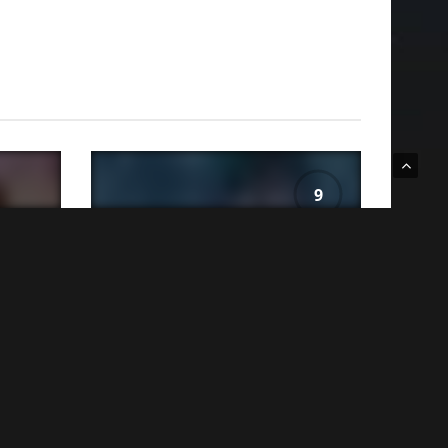
9
DESTAQUES
Final Fantasy X/X-2 HD Remaster (Switch 2)
– Review